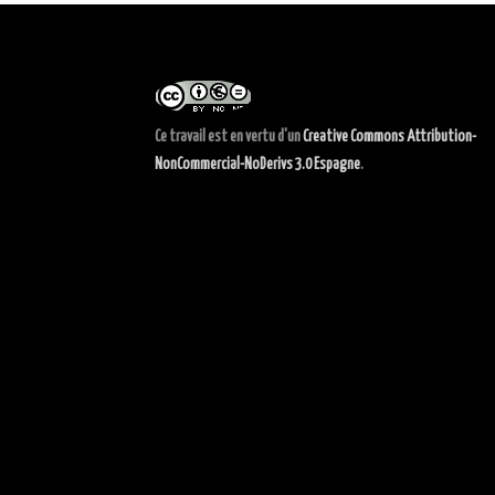
Ce travail est en vertu d'un
Creative Commons Attribution-
NonCommercial-NoDerivs 3.0 Espagne
.