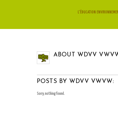
L'ÉDUCATION ENVIRONNEMENT
ABOUT WDVV VWV
POSTS BY WDVV VWVW
:
Sorry, nothing found.