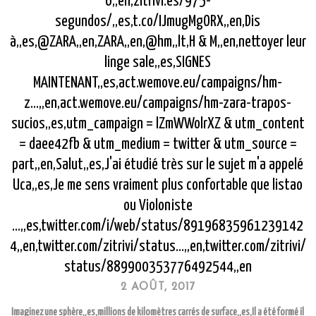
6,,en,zitrivi.es/975-
segundos/,,es,t.co/IJmugMgORX,,en,Dis
à,,es,@ZARA,,en,ZARA,,en,@hm,,lt,H & M,,en,nettoyer leur
linge sale,,es,SIGNES
MAINTENANT,,es,act.wemove.eu/campaigns/hm-
z...,,en,act.wemove.eu/campaigns/hm-zara-trapos-
sucios,,es,utm_campaign = lZmWWolrXZ & utm_content
= daee42fb & utm_medium = twitter & utm_source =
part,,en,Salut,,es,J'ai étudié très sur le sujet m'a appelé
Uca,,es,Je me sens vraiment plus confortable que listao
ou Violoniste
...,,es,twitter.com/i/web/status/89196835961239142
4,,en,twitter.com/zitrivi/status...,,en,twitter.com/zitrivi/
status/889900353776492544,,en
2 AOÛT, 2017
Imaginez une sphère,,es,millions de kilomètres carrés de surface,,es,Il a été formé il