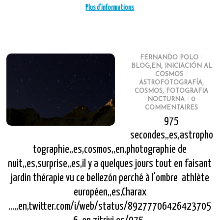
Plus d'informations
FERNANDO POLO
/
BLOG,EN
,
INICIACIÓN AL
COSMOS
/
ASTROFOTOGRAFÍA
,
COSMOS
,
FOTOGRAFIA
NOCTURNA
/
0
COMMENTAIRES
975
secondes,,es,astropho
tographie,,es,cosmos,,en,photographie de
nuit,,es,surprise,,es,il y a quelques jours tout en faisant
jardin thérapie vu ce bellezón perché à l'ombre athlète
européen,,es,Charax
...,,en,twitter.com/i/web/status/89277706426423705