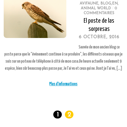
AVIFAUNE
,
BLOG,EN
,
ANIMAL WORLD
/
0
COMMENTAIRES
El poste de las
sorpresas
6 OCTOBRE, 2016
Sauvée de mon ancien blog ce
poste parce que le “événement continue à se produire”, les différents oiseaux que je
suis sur un poteau de téléphone à côté de mon casa.De heure actuelle seulement 9
espèce, bien sûr beaucoup plus passe par, Je l'ai vu et ceux qui ne. Dont je l'ai vu, […]
Plus d'informations
1
2