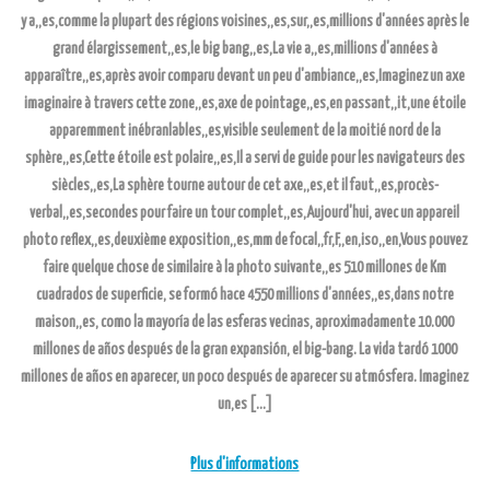
y a,,es,comme la plupart des régions voisines,,es,sur,,es,millions d'années après le
grand élargissement,,es,le big bang,,es,La vie a,,es,millions d'années à
apparaître,,es,après avoir comparu devant un peu d'ambiance,,es,Imaginez un axe
imaginaire à travers cette zone,,es,axe de pointage,,es,en passant,,it,une étoile
apparemment inébranlables,,es,visible seulement de la moitié nord de la
sphère,,es,Cette étoile est polaire,,es,Il a servi de guide pour les navigateurs des
siècles,,es,La sphère tourne autour de cet axe,,es,et il faut,,es,procès-
verbal,,es,secondes pour faire un tour complet,,es,Aujourd'hui, avec un appareil
photo reflex,,es,deuxième exposition,,es,mm de focal,,fr,F,,en,iso,,en,Vous pouvez
faire quelque chose de similaire à la photo suivante,,es 510 millones de Km
cuadrados de superficie, se formó hace 4550 millions d'années,,es,dans notre
maison,,es, como la mayoría de las esferas vecinas, aproximadamente 10.000
millones de años después de la gran expansión, el big-bang. La vida tardó 1000
millones de años en aparecer, un poco después de aparecer su atmósfera. Imaginez
un,es […]
Plus d'informations