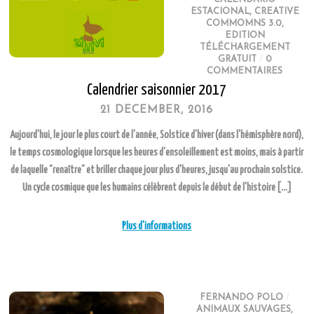
ESTACIONAL
,
CREATIVE
COMMOMNS 3.0
,
EDITION
TÉLÉCHARGEMENT
GRATUIT
/
0
COMMENTAIRES
Calendrier saisonnier 2017
21 DECEMBER, 2016
Aujourd'hui, le jour le plus court de l'année, Solstice d'hiver (dans l'hémisphère nord),
le temps cosmologique lorsque les heures d'ensoleillement est moins, mais à partir
de laquelle “renaître” et briller chaque jour plus d'heures, jusqu'au prochain solstice.
Un cycle cosmique que les humains célèbrent depuis le début de l'histoire […]
Plus d'informations
FERNANDO POLO
/
ANIMAUX SAUVAGES
,