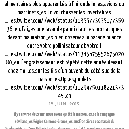
alimentaires plus apparentés à l'hirondelle,,es,avions ou
martinets,,es,En vol chasser les invertébrés
...,,es,twitter.com/i/web/status/11355773935177359
36,,en,J'ai,,es,une lavande parmi d'autres aromatiques
devant ma maison,,es,hier, observez la parade nuance
entre votre pollinisateur et votre f
...,,es,twitter.com/i/web/status/11345675952675020
80,,en,L'engraissement est répété cette année devant
chez moi,,es,sur les fils d'un auvent du côté sud de la
maison,,es,Up,,es,poulets
...,,es,twitter.com/i/web/status/11294750118221373
45,,en
12 JUIN, 2019
Il y a environ deux ans, nous avons quitté la maison,,es,de la campagne
sévillane,,es,Région Carmona-Brenes,,es,aux frontières des marais du
Guadalquivir,,es,Zone Bellavista-Dos Hermanas,,es,J'ai été quelques années,,es,pas