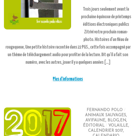
Trois jours seulement avant la
prochaine équinoxe de printemps
éditions électroniques publics
Zitrivi votre prochain roman-
photo. Histoires d'un fléau de
rougequeue, Une petite histoire racontée dans 22 PGS., cette fois accompagné par
un thème de téléchargement audio pour profiter de la lecture. Dit qu'il a fait son
numéro, avec les autres, jouer il y a quelques années […]
Plus d'informations
FERNANDO POLO
/
ANIMAUX SAUVAGES
,
AVIFAUNE
,
BLOG,EN
,
ÉDITORIAL
/
VOLAILLE
,
CALENDRIER 2017
,
CALENDARIO