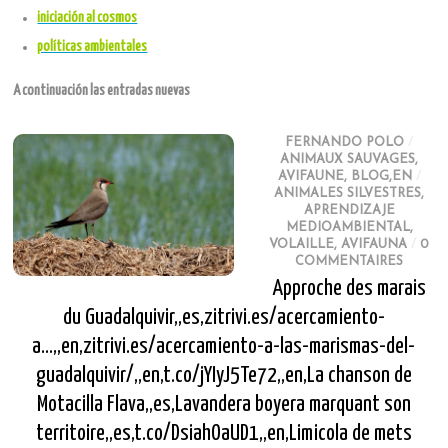
iniciación al cosmos
políticas ambientales
A continuación las entradas nuevas
FERNANDO POLO
/
ANIMAUX SAUVAGES
,
AVIFAUNE
,
BLOG,EN
/
ANIMALES SILVESTRES
,
APRENDIZAJE
MEDIOAMBIENTAL
,
VOLAILLE
,
AVIFAUNA
/
0
COMMENTAIRES
Approche des marais
du Guadalquivir,,es,zitrivi.es/acercamiento-
a…,,en,zitrivi.es/acercamiento-a-las-marismas-del-
guadalquivir/,,en,t.co/jYIyJ5Te72,,en,La chanson de
Motacilla Flava,,es,Lavandera boyera marquant son
territoire,,es,t.co/DsiahOaUD1,,en,Limicola de mets