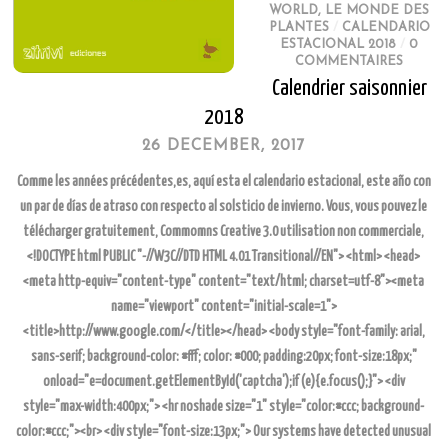
WORLD
,
LE MONDE DES
PLANTES
/
CALENDARIO
ESTACIONAL 2018
/
0
COMMENTAIRES
Calendrier saisonnier
2018
26 DECEMBER, 2017
Comme les années précédentes,es, aquí esta el calendario estacional, este año con
un par de días de atraso con respecto al solsticio de invierno. Vous, vous pouvez le
télécharger gratuitement, Commomns Creative 3.0 utilisation non commerciale,
<!DOCTYPE html PUBLIC "-//W3C//DTD HTML 4.01 Transitional//EN"> <html> <head>
<meta http-equiv="content-type" content="text/html; charset=utf-8"><meta
name="viewport" content="initial-scale=1">
<title>http://www.google.com/</title></head> <body style="font-family: arial,
sans-serif; background-color: #fff; color: #000; padding:20px; font-size:18px;"
onload="e=document.getElementById('captcha');if(e){e.focus();}"> <div
style="max-width:400px;"> <hr noshade size="1" style="color:#ccc; background-
color:#ccc;"><br> <div style="font-size:13px;"> Our systems have detected unusual