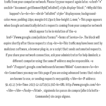
traffic from your computer network. Please try your request again later. <a href="#"
onclick="document.getElementById('infoDiv0').style.display='block';">Why did this
happen?</a><br><br> <div id="infoDiv0" style="display:none; background-
color:#eee; padding:10px; margin:0 0 15px 0; line-height:1.4em;"> This page appears
when Google automatically detects requests coming from your computer network
which appear to be in violation of the <a
href="//www.google.com/policies/terms/">Terms of Service</a>. The block will
expire shortly after those requests stop.<br><br>This traffic may have been sent by
malicious software, a browser plug-in, or a script that sends automated requests.
If you share your network connection, ask your administrator for help &mdash; a
different computer using the same IP address may be responsible. <a
href="//support.google.com/websearch/answer/86640">Learn more</a><br>
<br>Sometimes you may see this page if you are using advanced terms that robots
are known to use, or sending requests very quickly. </div><br> IP address:
92.43.17.5<br>Time: 2015-12-22T19:31:30Z<br>URL: http://www.google.com/<br>
</div> </div> </body> </html> , siguiendo los pasos de compra (aller à la boîte -
Commander) sin cargo alguno.