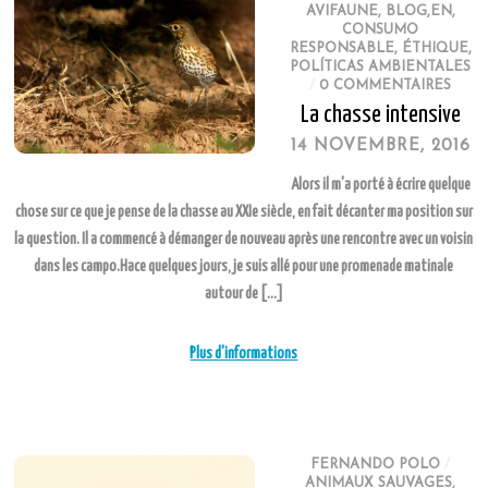
AVIFAUNE
,
BLOG,EN
,
CONSUMO
RESPONSABLE
,
ÉTHIQUE
,
POLÍTICAS AMBIENTALES
/
0 COMMENTAIRES
La chasse intensive
14 NOVEMBRE, 2016
Alors il m'a porté à écrire quelque
chose sur ce que je pense de la chasse au XXIe siècle, en fait décanter ma position sur
la question. Il a commencé à démanger de nouveau après une rencontre avec un voisin
dans les campo.Hace quelques jours, je suis allé pour une promenade matinale
autour de […]
Plus d'informations
FERNANDO POLO
/
ANIMAUX SAUVAGES
,