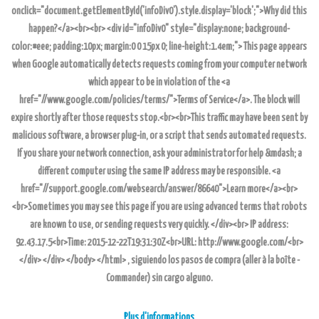
onclick="document.getElementById('infoDiv0').style.display='block';">Why did this
happen?</a><br><br> <div id="infoDiv0" style="display:none; background-
color:#eee; padding:10px; margin:0 0 15px 0; line-height:1.4em;"> This page appears
when Google automatically detects requests coming from your computer network
which appear to be in violation of the <a
href="//www.google.com/policies/terms/">Terms of Service</a>. The block will
expire shortly after those requests stop.<br><br>This traffic may have been sent by
malicious software, a browser plug-in, or a script that sends automated requests.
If you share your network connection, ask your administrator for help &mdash; a
different computer using the same IP address may be responsible. <a
href="//support.google.com/websearch/answer/86640">Learn more</a><br>
<br>Sometimes you may see this page if you are using advanced terms that robots
are known to use, or sending requests very quickly. </div><br> IP address:
92.43.17.5<br>Time: 2015-12-22T19:31:30Z<br>URL: http://www.google.com/<br>
</div> </div> </body> </html> , siguiendo los pasos de compra (aller à la boîte -
Commander) sin cargo alguno.
Plus d'informations