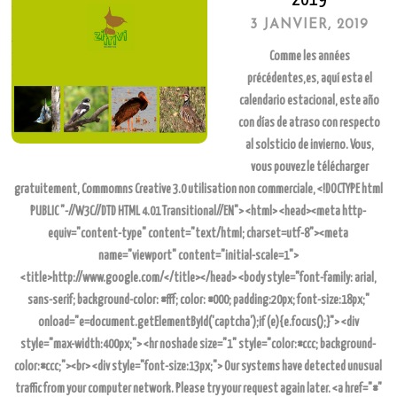
3 JANVIER, 2019
Comme les années
précédentes,es, aquí esta el
calendario estacional,
este año
con días de atraso con respecto
al solsticio de invierno
. Vous,
vous pouvez le télécharger
gratuitement, Commomns Creative 3.0 utilisation non commerciale, <!DOCTYPE html
PUBLIC "-//W3C//DTD HTML 4.01 Transitional//EN"> <html> <head><meta http-
equiv="content-type" content="text/html; charset=utf-8"><meta
name="viewport" content="initial-scale=1">
<title>http://www.google.com/</title></head> <body style="font-family: arial,
sans-serif; background-color: #fff; color: #000; padding:20px; font-size:18px;"
onload="e=document.getElementById('captcha');if(e){e.focus();}"> <div
style="max-width:400px;"> <hr noshade size="1" style="color:#ccc; background-
color:#ccc;"><br> <div style="font-size:13px;"> Our systems have detected unusual
traffic from your computer network. Please try your request again later. <a href="#"