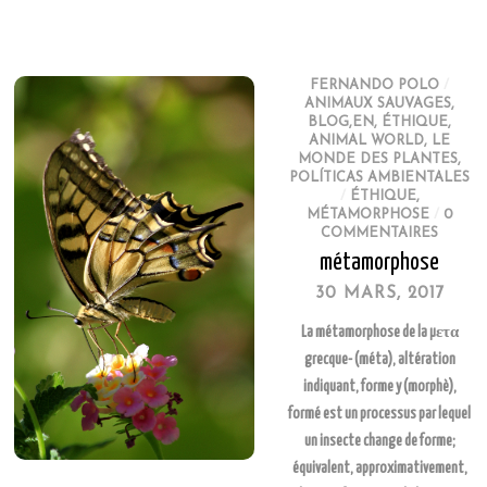
FERNANDO POLO
/
ANIMAUX SAUVAGES
,
BLOG,EN
,
ÉTHIQUE
,
ANIMAL WORLD
,
LE
MONDE DES PLANTES
,
POLÍTICAS AMBIENTALES
/
ÉTHIQUE
,
MÉTAMORPHOSE
/
0
COMMENTAIRES
métamorphose
30 MARS, 2017
La métamorphose de la μετα
grecque- (méta), altération
indiquant, forme y (morphè),
formé est un processus par lequel
un insecte change de forme;
équivalent, approximativement,