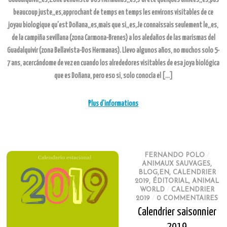
beaucoup juste,,es,approchant de temps en temps les environs visitables de ce
joyau biologique qu'est Doñana,,es,mais que si,,es,Je connaissais seulement le,,es,
de la campiña sevillana (zona Carmona-Brenes) a los aledaños de las marismas del
Guadalquivir (zona Bellavista-Dos Hermanas). Llevo algunos años, no muchos solo 5-
7 ans, acercándome de vez en cuando los alrededores visitables de esa joya biológica
que es Doñana, pero eso si, solo conocía el […]
Plus d'informations
FERNANDO POLO
/
ANIMAUX SAUVAGES
,
BLOG,EN
,
CALENDRIER
2019
,
ÉDITORIAL
,
ANIMAL
WORLD
/
CALENDRIER
2019
/
0 COMMENTAIRES
Calendrier saisonnier
2019