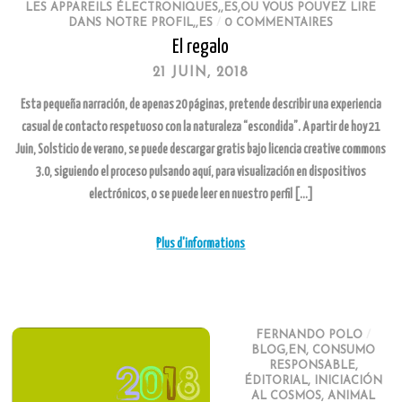
LES APPAREILS ÉLECTRONIQUES,,ES,OU VOUS POUVEZ LIRE
DANS NOTRE PROFIL,,ES
/
0 COMMENTAIRES
El regalo
21 JUIN, 2018
Esta pequeña narración, de apenas 20 páginas, pretende describir una experiencia
casual de contacto respetuoso con la naturaleza “escondida”. A partir de hoy 21
Juin, Solsticio de verano, se puede descargar gratis bajo licencia creative commons
3.0, siguiendo el proceso pulsando aquí, para visualización en dispositivos
electrónicos, o se puede leer en nuestro perfil […]
Plus d'informations
FERNANDO POLO
/
BLOG,EN
,
CONSUMO
RESPONSABLE
,
ÉDITORIAL
,
INICIACIÓN
AL COSMOS
,
ANIMAL