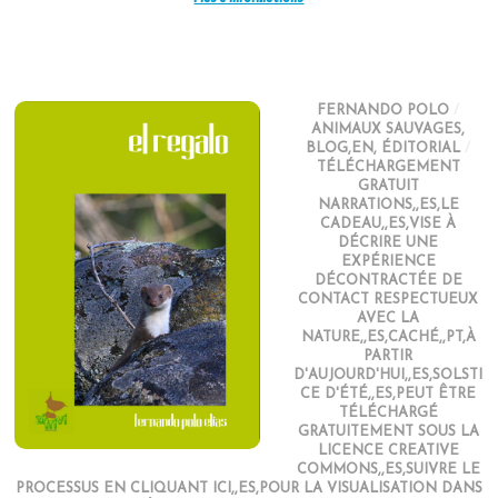
FERNANDO POLO
/
ANIMAUX SAUVAGES
,
BLOG,EN
,
ÉDITORIAL
/
TÉLÉCHARGEMENT
GRATUIT
NARRATIONS,,ES,LE
CADEAU,,ES,VISE À
DÉCRIRE UNE
EXPÉRIENCE
DÉCONTRACTÉE DE
CONTACT RESPECTUEUX
AVEC LA
NATURE,,ES,CACHÉ,,PT,À
PARTIR
D'AUJOURD'HUI,,ES,SOLSTI
CE D'ÉTÉ,,ES,PEUT ÊTRE
TÉLÉCHARGÉ
GRATUITEMENT SOUS LA
LICENCE CREATIVE
COMMONS,,ES,SUIVRE LE
PROCESSUS EN CLIQUANT ICI,,ES,POUR LA VISUALISATION DANS