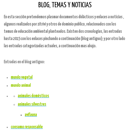
BLOG, TEMAS Y NOTICIAS
En esta sección pretendemos plasmar documentos
didácticos y enlaces a noticias ,
algunos realizados por zitrivi y otros de dominio publico, relacionados con los
temas de educación ambiental planteados. Existen dos cronologías, las entradas
hasta 2015 con los enlaces pinchando a continuación (blog antiguo); y por otro lado
las entradas categorizadas actuales, a continuación mas abajo.
Entradas en el blog antiguo
:
mundo vegetal
mundo animal
animales domésticos
animales silvestres
avifauna
consumo responsable