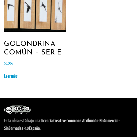
GOLONDRINA
COMÚN – SERIE
50.00
€
Leer más
Esta obra está bajo una
Licencia Creative Commons Atribución-NoComercial-
SinDerivadas 3.0 España
.