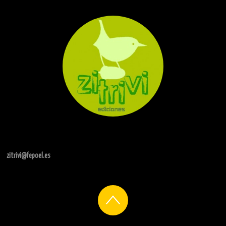
zitrivi@fepoel.es