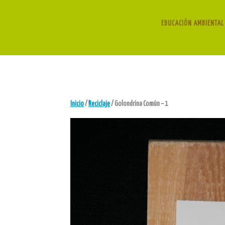
EDUCACIÓN AMBIENTAL 
Inicio
/
Reciclaje
/ Golondrina Común – 1