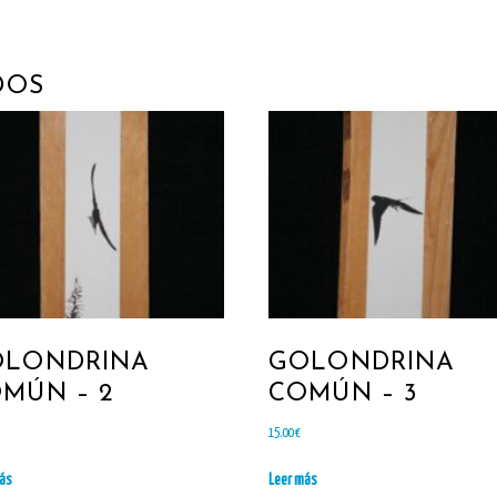
DOS
OLONDRINA
GOLONDRINA
MÚN – 2
COMÚN – 3
15.00
€
más
Leer más