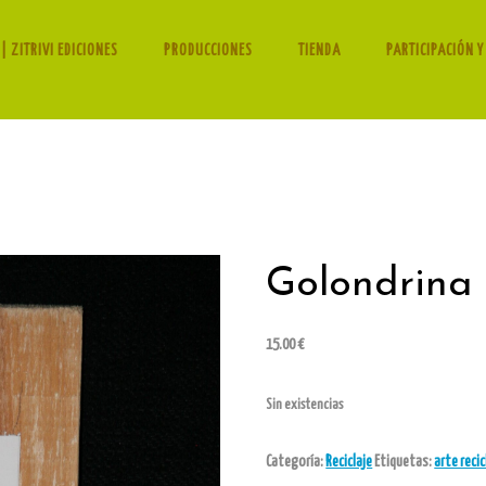
| ZITRIVI EDICIONES
PRODUCCIONES
TIENDA
PARTICIPACIÓN Y
Golondrina
15.00
€
Sin existencias
Categoría:
Reciclaje
Etiquetas:
arte reci