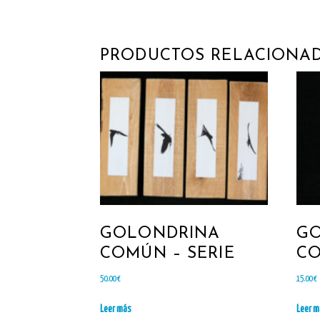
PRODUCTOS RELACIONA
GOLONDRINA
G
COMÚN – SERIE
CO
50.00
€
15.00
€
Leer más
Leer 