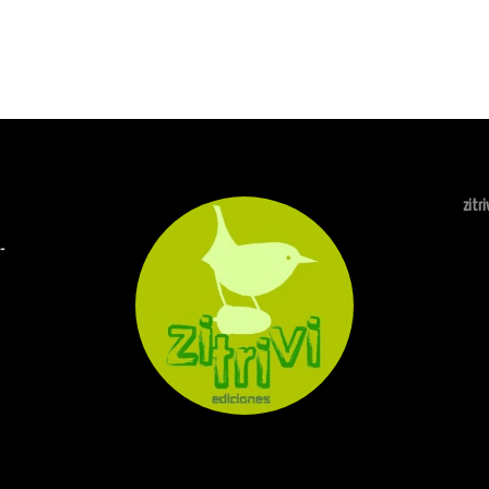
zitr
-