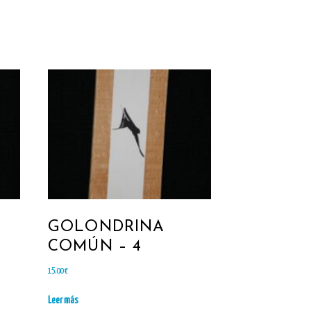
GOLONDRINA
COMÚN – 4
15.00
€
Leer más