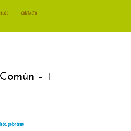
 BLOG
CONTACTO
 Común – 1
clado
,
golondrina