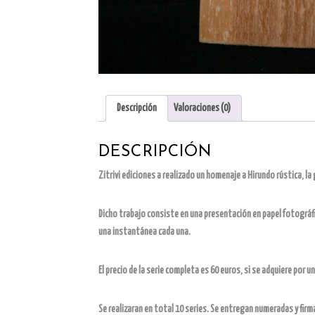
Descripción
Valoraciones (0)
DESCRIPCIÓN
Zitrivi ediciones a realizado un homenaje a Hirundo rústica, l
Dicho trabajo consiste en una presentación en papel fotográfi
una instantánea cada una.
El precio de la serie completa es 60 euros, si se adquiere por u
Se realizaran en total 10 series. Se entregan numeradas y fir