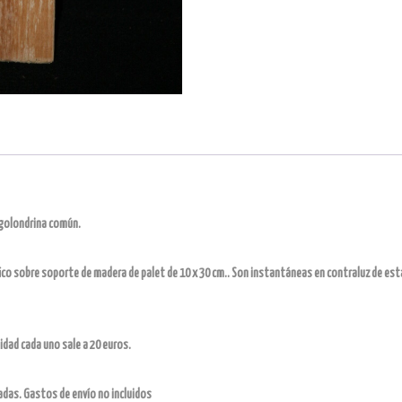
a golondrina común.
co sobre soporte de madera de palet de 10 x 30 cm.. Son instantáneas en contraluz de esta
nidad cada uno sale a 20 euros.
madas. Gastos de envío no incluidos