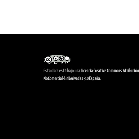
Esta obra está bajo una
Licencia Creative Commons Atribución
NoComercial-SinDerivadas 3.0 España
.