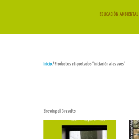
EDUCACIÓN AMBIENTAL 
Inicio
/ Productos etiquetados “iniciación a las aves”
Showing all 3 results