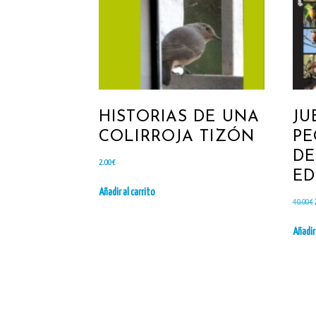
HISTORIAS DE UNA
JU
COLIRROJA TIZÓN
PE
DE
2.00
€
ED
Añadir al carrito
40.00
€
Añadir 