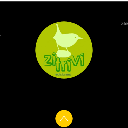
zitr
-