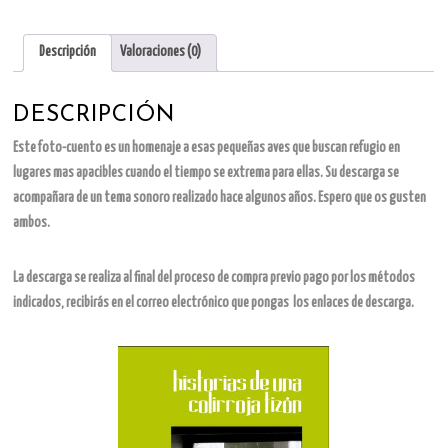
colirroja
tizón
cantidad
Descripción
Valoraciones (0)
DESCRIPCIÓN
Este foto-cuento es un homenaje a esas pequeñas aves que buscan refugio en
lugares mas apacibles cuando el tiempo se extrema para ellas. Su descarga se
acompañara de un tema sonoro realizado hace algunos años. Espero que os gusten
ambos.
La descarga se realiza al final del proceso de compra previo pago por los métodos
indicados, recibirás en el correo electrónico que pongas los enlaces de descarga.