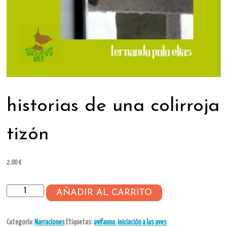
historias de una colirroja
tizón
2.00
€
historias
AÑADIR AL CARRITO
de
una
Categoría:
Narraciones
Etiquetas:
avifauna
,
iniciación a las aves