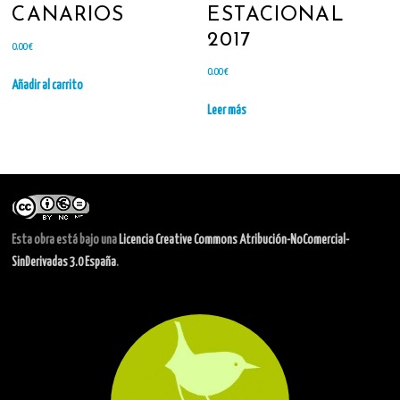
CANARIOS
ESTACIONAL
2017
0.00
€
0.00
€
Añadir al carrito
Leer más
Esta obra está bajo una
Licencia Creative Commons Atribución-NoComercial-
SinDerivadas 3.0 España
.