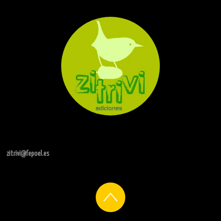
zitrivi@fepoel.es