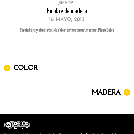
JIMHOP
/
Hombre de madera
16 MAYO, 2013
Carpintero y ebanista. Muebles,estructuras,marcos. Pieza única
<
COLOR
MADERA
>