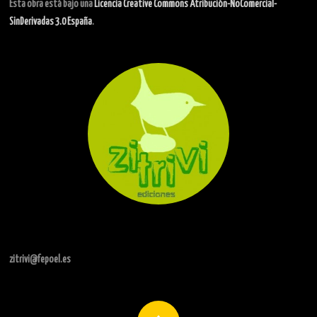
Esta obra está bajo una
Licencia Creative Commons Atribución-NoComercial-
SinDerivadas 3.0 España
.
zitrivi@fepoel.es