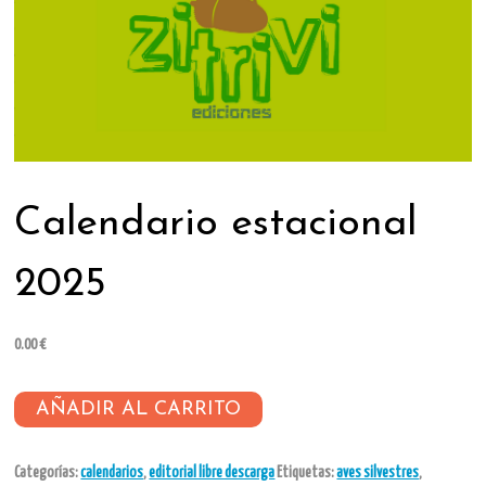
Calendario estacional
2025
0.00
€
Calendario
AÑADIR AL CARRITO
estacional
2025
Categorías:
calendarios
,
editorial libre descarga
Etiquetas:
aves silvestres
,
cantidad