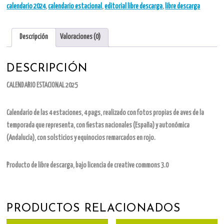
calendario 2024
,
calendario estacional
,
editorial libre descarga
,
libre descarga
Descripción
Valoraciones (0)
DESCRIPCIÓN
CALENDARIO ESTACIONAL 2025
Calendario de las 4 estaciones, 4 pags, realizado con fotos propias de aves de la
temporada que representa, con fiestas nacionales (España) y autonómica
(Andalucía), con solsticios y equinocios remarcados en rojo.
Producto de libre descarga, bajo licencia de creative commons 3.0
PRODUCTOS RELACIONADOS