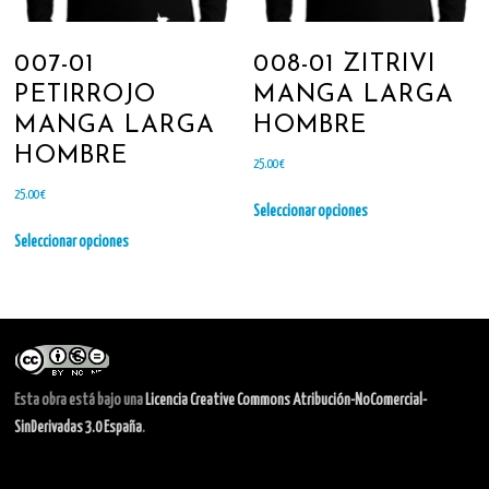
la
la
página
página
007-01
008-01 ZITRIVI
de
de
producto
producto
PETIRROJO
MANGA LARGA
MANGA LARGA
HOMBRE
HOMBRE
25.00
€
Este
25.00
€
Seleccionar opciones
producto
Este
tiene
Seleccionar opciones
producto
múltiples
tiene
variantes.
múltiples
Las
variantes.
opciones
Las
se
opciones
pueden
se
elegir
Esta obra está bajo una
Licencia Creative Commons Atribución-NoComercial-
pueden
en
SinDerivadas 3.0 España
.
elegir
la
en
página
la