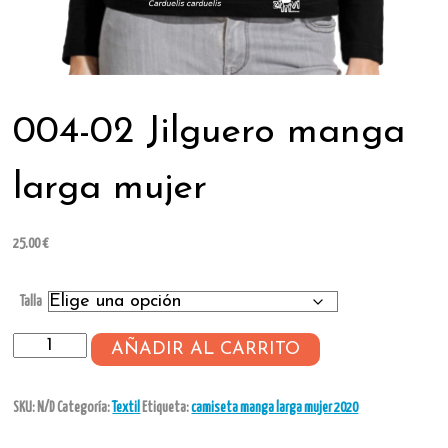
004-02 Jilguero manga
larga mujer
25.00
€
Talla
004-
AÑADIR AL CARRITO
02
Jilguero
SKU:
N/D
Categoría:
Textil
Etiqueta:
camiseta manga larga mujer 2020
manga
larga