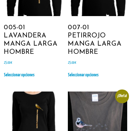
005-01
007-01
LAVANDERA
PETIRROJO
MANGA LARGA
MANGA LARGA
HOMBRE
HOMBRE
25.00
€
25.00
€
Este
Este
Seleccionar opciones
Seleccionar opciones
producto
producto
tiene
tiene
múltiples
múltiples
variantes.
variantes.
¡Oferta!
Las
Las
opciones
opciones
se
se
pueden
pueden
elegir
elegir