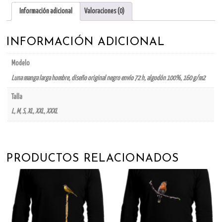
cantidad
Información adicional
Valoraciones (0)
INFORMACIÓN ADICIONAL
Modelo
Luna manga larga hombre, diseño original negro envío 72 h, algodón 100%, 160 g/m2
Talla
L, M, S, XL, XXL, XXXL
PRODUCTOS RELACIONADOS