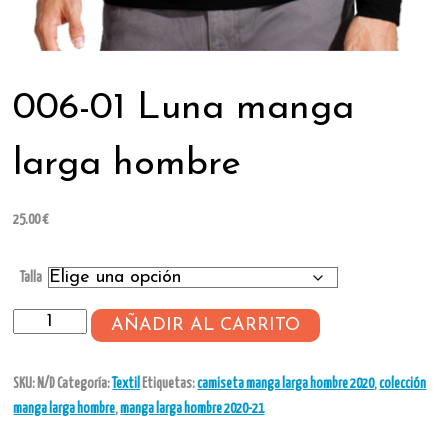
006-01 Luna manga
larga hombre
25.00
€
Talla
006-
AÑADIR AL CARRITO
01
Luna
SKU:
N/D
Categoría:
Textil
Etiquetas:
camiseta manga larga hombre 2020
,
colección
manga
manga larga hombre
,
manga larga hombre 2020-21
larga
hombre