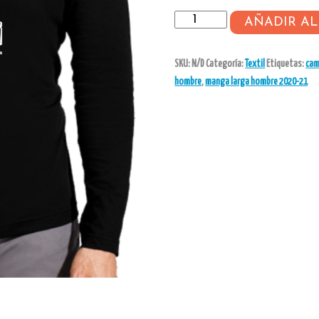
008-
AÑADIR AL
01
Zitrivi
SKU:
N/D
Categoría:
Textil
Etiquetas:
cam
manga
hombre
,
manga larga hombre 2020-21
larga
hombre
cantidad