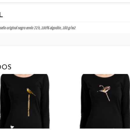
L
iseño original negro envío 72 h, 100% algodón, 160 g/m2
DOS