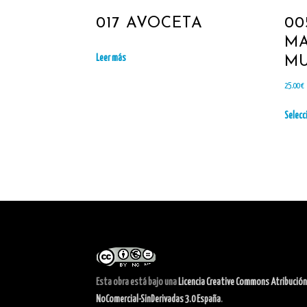
017 AVOCETA
00
M
Leer más
MU
25.00
€
Selecc
Esta obra está bajo una
Licencia Creative Commons Atribución
NoComercial-SinDerivadas 3.0 España
.