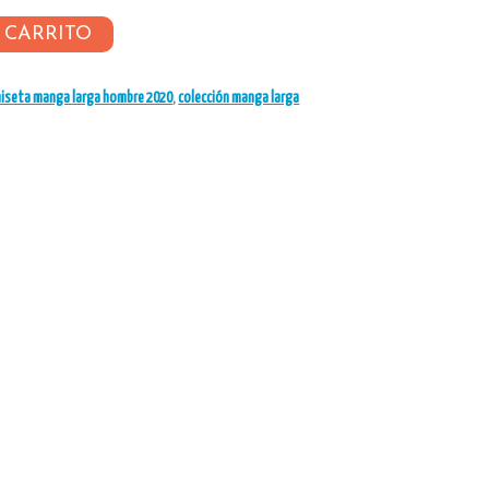
 CARRITO
iseta manga larga hombre 2020
,
colección manga larga