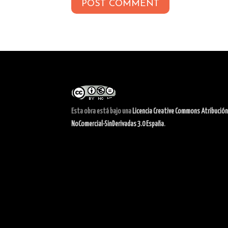
Esta obra está bajo una
Licencia Creative Commons Atribución
NoComercial-SinDerivadas 3.0 España
.