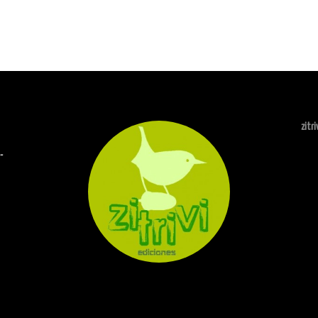
zitr
-