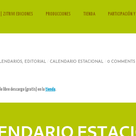
| ZITRIVI EDICIONES
PRODUCCIONES
TIENDA
PARTICIPACIÓN Y
LENDARIOS
,
EDITORIAL
/
CALENDARIO ESTACIONAL
/
0 COMMENTS
e libre descarga (gratis) en la
tienda
.