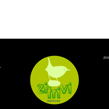
zitr
-