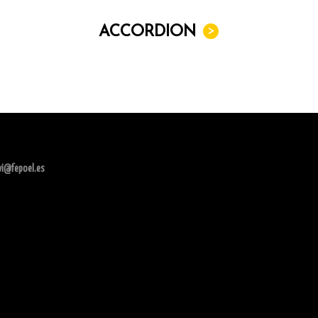
ACCORDION
>
ivi@fepoel.es