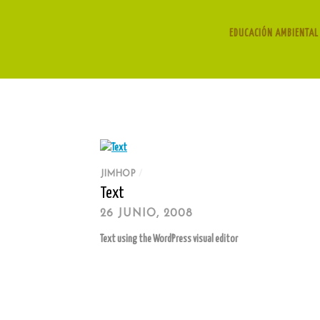
EDUCACIÓN AMBIENTAL 
JIMHOP
/
Text
26 JUNIO, 2008
Text using the WordPress visual editor