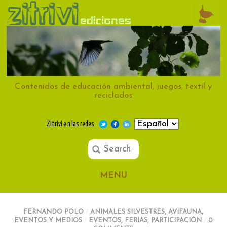
Contenidos de educación ambiental, juegos, textil y
reciclados
Zitrivi e n las redes
MENU
FERNANDO POLO
/
ANIMALES SILVESTRES
,
AVIFAUNA
,
EVENTOS Y MEDIOS
/
EVENTOS
,
FERIAS
,
PARTICIPACIÓN
/
0