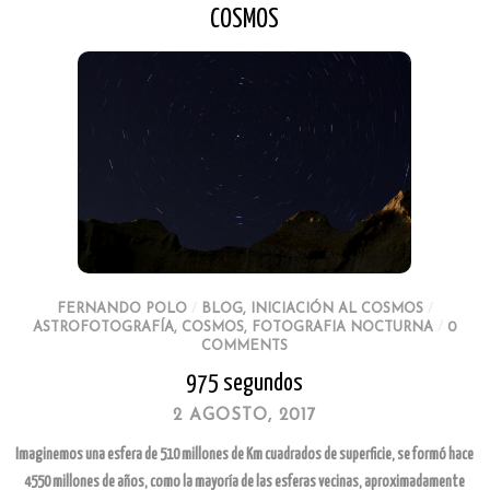
COSMOS
FERNANDO POLO
/
BLOG
,
INICIACIÓN AL COSMOS
/
ASTROFOTOGRAFÍA
,
COSMOS
,
FOTOGRAFIA NOCTURNA
/
0
COMMENTS
975 segundos
2 AGOSTO, 2017
Imaginemos una esfera de 510 millones de Km cuadrados de superficie, se formó hace
4550 millones de años, como la mayoría de las esferas vecinas, aproximadamente