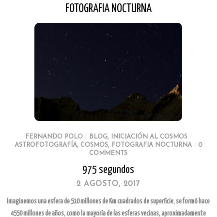
FOTOGRAFIA NOCTURNA
FERNANDO POLO
/
BLOG
,
INICIACIÓN AL COSMOS
/
ASTROFOTOGRAFÍA
,
COSMOS
,
FOTOGRAFIA NOCTURNA
/
0
COMMENTS
975 segundos
2 AGOSTO, 2017
Imaginemos una esfera de 510 millones de Km cuadrados de superficie, se formó hace
4550 millones de años, como la mayoría de las esferas vecinas, aproximadamente