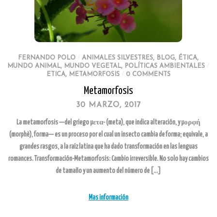
FERNANDO POLO
/
ANIMALES SILVESTRES
,
BLOG
,
ÉTICA
,
MUNDO ANIMAL
,
MUNDO VEGETAL
,
POLÍTICAS AMBIENTALES
/
ETICA
,
METAMORFOSIS
/
0 COMMENTS
Metamorfosis
30 MARZO, 2017
La metamorfosis —del griego μετα- (meta), que indica alteración, y μορφή
(morphè), forma— es un proceso por el cual un insecto cambia de forma; equivale, a
grandes rasgos, a la raíz latina que ha dado transformación en las lenguas
romances. Transformación-Metamorfosis: Cambio irreversible. No solo hay cambios
de tamaño y un aumento del número de […]
Mas información