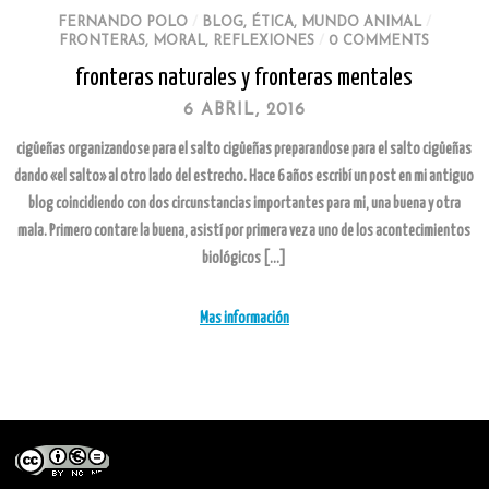
FERNANDO POLO
/
BLOG
,
ÉTICA
,
MUNDO ANIMAL
/
FRONTERAS
,
MORAL
,
REFLEXIONES
/
0 COMMENTS
fronteras naturales y fronteras mentales
6 ABRIL, 2016
cigüeñas organizandose para el salto cigüeñas preparandose para el salto cigüeñas
dando «el salto» al otro lado del estrecho. Hace 6 años escribí un post en mi antiguo
blog coincidiendo con dos circunstancias importantes para mi, una buena y otra
mala. Primero contare la buena, asistí por primera vez a uno de los acontecimientos
biológicos […]
Mas información