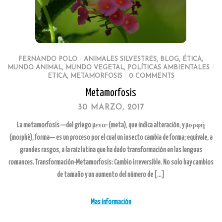
FERNANDO POLO
/
ANIMALES SILVESTRES
,
BLOG
,
ÉTICA
,
MUNDO ANIMAL
,
MUNDO VEGETAL
,
POLÍTICAS AMBIENTALES
/
ETICA
,
METAMORFOSIS
/
0 COMMENTS
Metamorfosis
30 MARZO, 2017
La metamorfosis —del griego μετα- (meta), que indica alteración, y μορφή
(morphè), forma— es un proceso por el cual un insecto cambia de forma; equivale, a
grandes rasgos, a la raíz latina que ha dado transformación en las lenguas
romances. Transformación-Metamorfosis: Cambio irreversible. No solo hay cambios
de tamaño y un aumento del número de […]
Mas información