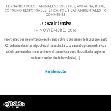
FERNANDO POLO
/
ANIMALES SILVESTRES
,
AVIFAUNA
,
BLOG
,
CONSUMO RESPONSABLE
,
ÉTICA
,
POLÍTICAS AMBIENTALES
/
0
COMMENTS
La caza intensiva
14 NOVIEMBRE, 2016
Hace tiempo que me planteaba escribir algo sobre lo que pienso de la caza en el siglo
XXI, de hecho decantar mi postura al respecto. La cosa empezó a picarme otra vez a
raíz de un encuentro con un vecino en el campo.Hace unos días salí a dar un paseo
mañanero por los alrededores hacia […]
Mas información