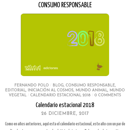
CONSUMO RESPONSABLE
FERNANDO POLO
/
BLOG
,
CONSUMO RESPONSABLE
,
EDITORIAL
,
INICIACIÓN AL COSMOS
,
MUNDO ANIMAL
,
MUNDO
VEGETAL
/
CALENDARIO ESTACIONAL 2018
/
0 COMMENTS
Calendario estacional 2018
26 DICIEMBRE, 2017
Como en años anteriores, aquí esta el calendario estacional, este año con un par de