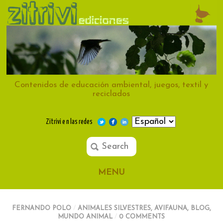
Contenidos de educación ambiental, juegos, textil y
reciclados
Zitrivi e n las redes
MENU
FERNANDO POLO
/
ANIMALES SILVESTRES
,
AVIFAUNA
,
BLOG
,
MUNDO ANIMAL
/
0 COMMENTS