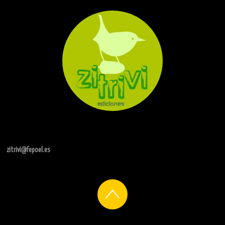
zitrivi@fepoel.es