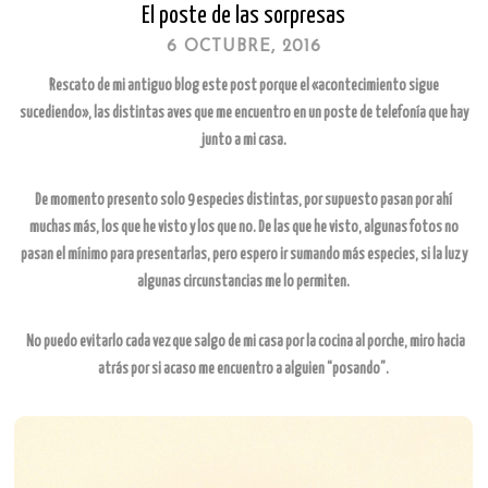
El poste de las sorpresas
6 OCTUBRE, 2016
Rescato de mi antiguo blog este post porque el «acontecimiento sigue
sucediendo», las distintas aves que me encuentro en un poste de telefonía que hay
junto a mi casa.
De momento presento solo 9 especies distintas, por supuesto pasan por ahí
muchas más, los que he visto y los que no. De las que he visto, algunas fotos no
pasan el mínimo para presentarlas, pero espero ir sumando más especies, si la luz y
algunas circunstancias me lo permiten.
No puedo evitarlo cada vez que salgo de mi casa por la cocina al porche, miro hacia
atrás por si acaso me encuentro a alguien “posando”.