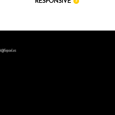
RESPONSIVE
>
ivi@fepoel.es