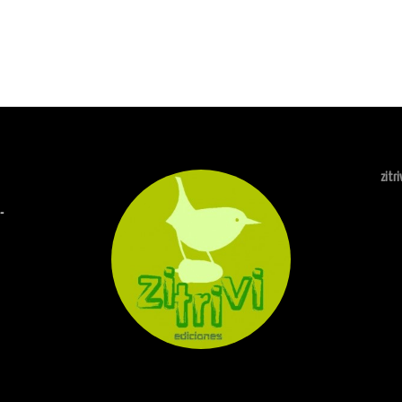
zitr
-