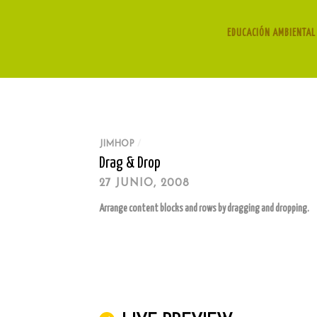
EDUCACIÓN AMBIENTAL 
JIMHOP
/
Drag & Drop
27 JUNIO, 2008
Arrange content blocks and rows by dragging and dropping.