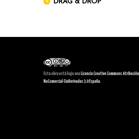
<
DRAG & DROP
Esta obra está bajo una
Licencia Creative Commons Atribución
NoComercial-SinDerivadas 3.0 España
.