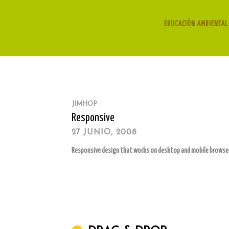
EDUCACIÓN AMBIENTAL 
JIMHOP
/
Responsive
27 JUNIO, 2008
Responsive design that works on desktop and mobile browse