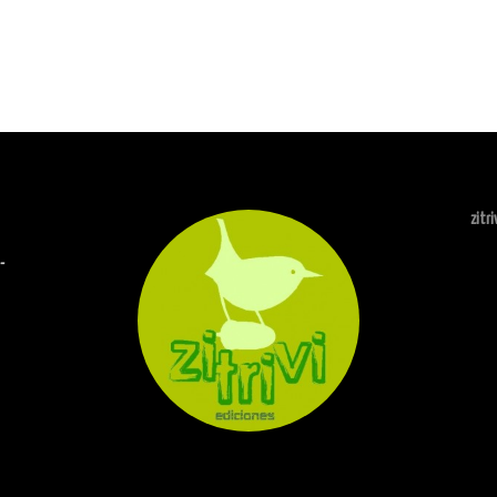
zitr
-