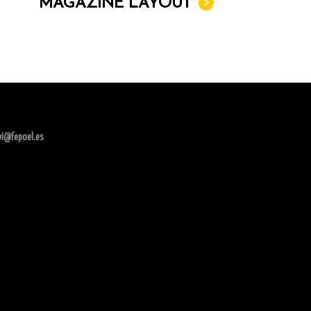
MAGAZINE LAYOUT
>
ivi@fepoel.es